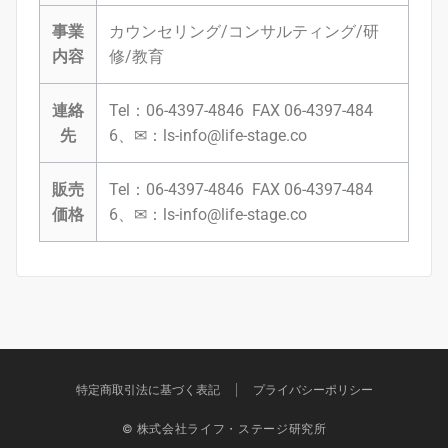
事業
カウンセリング/コンサルティング/研
内容
修/教育
連絡
Tel：06-4397-4846 FAX 06-4397-484
先
6、✉：ls-info@life-stage.co
販売
Tel：06-4397-4846 FAX 06-4397-484
価格
6、✉：ls-info@life-stage.co
特定商取引法に基づく表記
プライバシーポリシー
© 株式会社ライフ・ステージ研究所